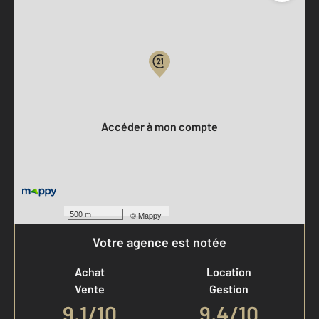
Parlons de vous, parlons biens
Votre compte :
Accéder à mon compte
500 m
©
Mappy
Votre agence est notée
Achat
Location
Vente
Gestion
9,1
/
10
9,4/10