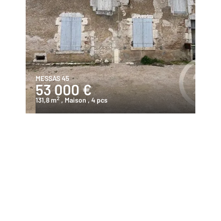
MESSAS 45
53 000 €
2
131,8 m
, Maison
, 4 pcs