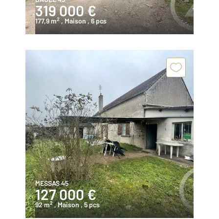
319 000 €
2
177,9 m
, Maison
, 6 pcs
MESSAS 45
127 000 €
2
92 m
, Maison
, 5 pcs