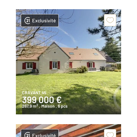
Exclusivité
CRAVANT 45
399 000 €
2
267,9 m
, Maison
, 6 pcs
Exclusivité