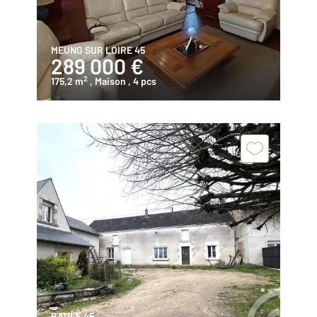
MEUNG SUR LOIRE 45
289 000 €
2
175,2 m
, Maison
, 4 pcs
BAULE 45