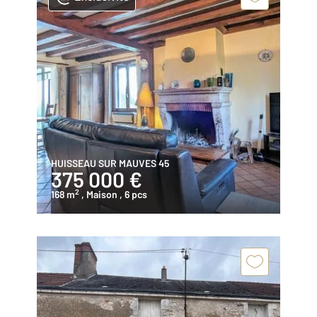
HUISSEAU SUR MAUVES 45
375 000 €
2
168 m
, Maison
, 6 pcs