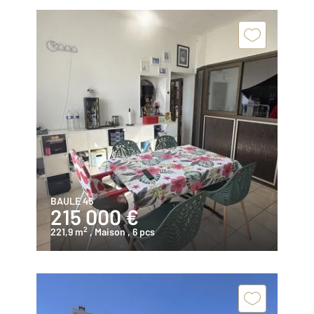
BAULE 45
215 000 €
2
221,9 m
, Maison
, 6 pcs