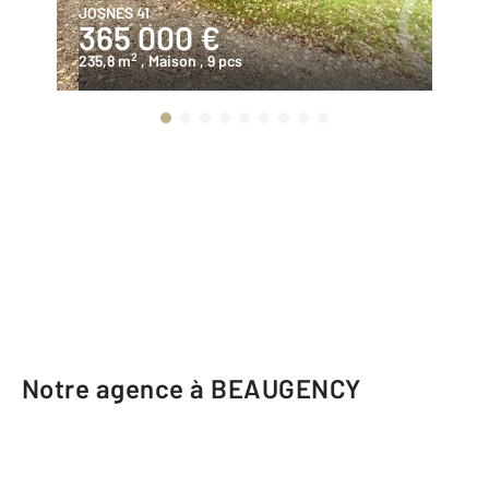
JOSNES 41
JO
365 000 €
1
2
235,8 m
, Maison
, 9 pcs
12
Notre agence à BEAUGENCY