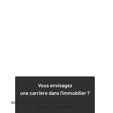
1
Vous envisagez
une carrière dans l'immobilier ?
Agence immobilière
Vente
Vente maison
Découvrir nos offres