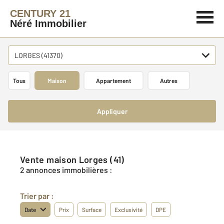
CENTURY 21
Néré Immobilier
LORGES (41370)
Tous
Maison
Appartement
Autres
Appliquer
Vente maison Lorges (41)
2 annonces immobilières :
Trier par :
Date
Prix
Surface
Exclusivité
DPE