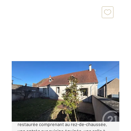
LORGES 41
2
149,38 m
, 6 pièces
Ref : 6814
Maison à vendre
131 999 €
41370 Secteur JOSNES Maison ancienne
restaurée comprenant au rez-de-chaussée,
une entrée sur cuisine équipée, une salle à