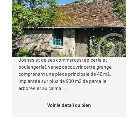
LORGES 41
2
50 m
, 2 pièces
Ref : 5455
Maison à vendre
66 000 €
A 15 minutes de Beaugency, à deux minutes de
Josnes et de ses commerces (épicerie et
boulangerie), venez découvrir cette grange
comprenant une pièce principale de 46 m2,
implantée sur plus de 900 m2 de parcelle
arborée et au calme ...
Voir le détail du bien