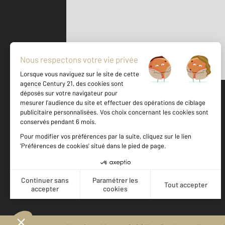
Parlons de vous, parlons biens
500 m
©
Mappy
Votre agence est notée
Achat
Location
Vente
Gestion
9,1
/
10
9,4/10