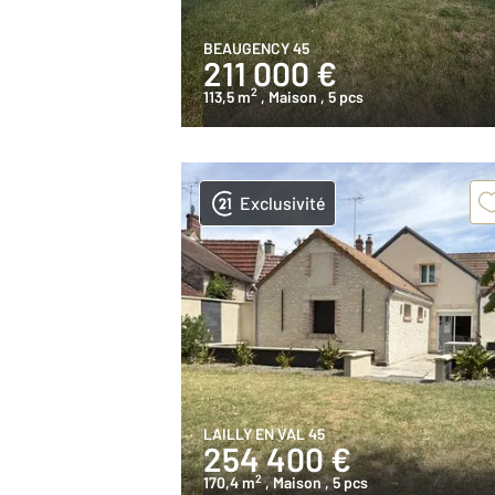
BEAUGENCY 45
211 000 €
2
113,5 m
, Maison
, 5 pcs
Exclusivité
LAILLY EN VAL 45
254 400 €
2
170,4 m
, Maison
, 5 pcs