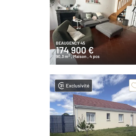
BEAUGENCY 45
174 900 €
2
90,3 m
, Maison
, 4 pcs
Exclusivité