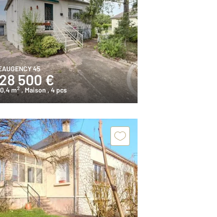
EAUGENCY 45
128 500 €
2
00,4 m
, Maison
, 4 pcs