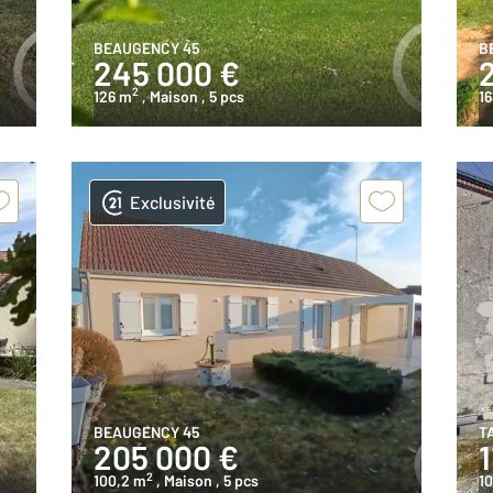
BEAUGENCY 45
B
245 000 €
2
126 m
, Maison
, 5 pcs
1
Exclusivité
BEAUGENCY 45
T
205 000 €
1
2
100,2 m
, Maison
, 5 pcs
10