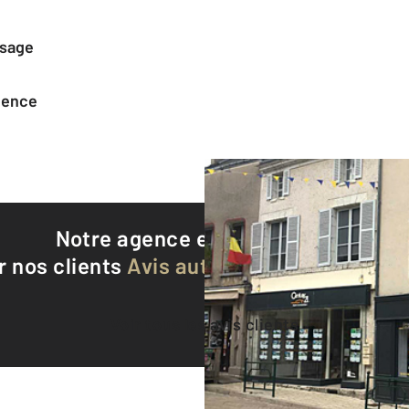
ssage
agence
Notre agence est notée
9,1/10
r nos clients
Avis authentifiés par Qualite
Voir tous les avis clients