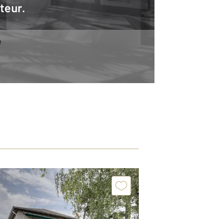
teur.
e