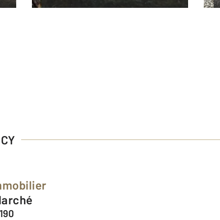
NCY
mmobilier
 Marché
190