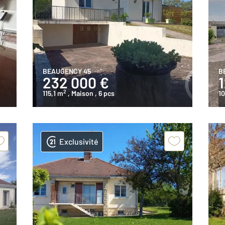
BEAUGENCY 45
B
232 000 €
2
115,1 m
, Maison
, 6 pcs
1
Exclusivité