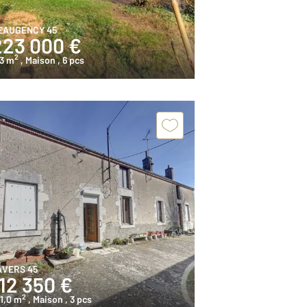
EAUGENCY 45
223 000 €
2
63 m
, Maison
, 6 pcs
AVERS 45
12 350 €
2
1,0 m
, Maison
, 3 pcs