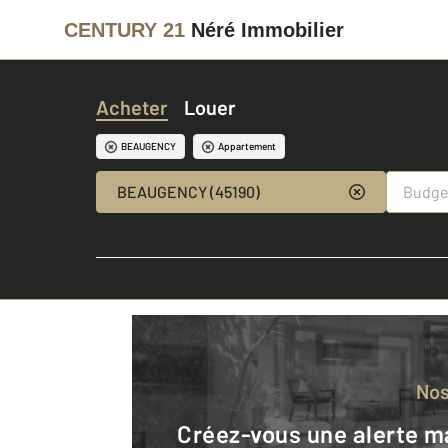
CENTURY 21
Néré Immobilier
Acheter
Louer
BEAUGENCY
Appartement
BEAUGENCY (45190)
No
Créez-vous une alerte mail pour être averti quand une annonce est en ligne et consultez la