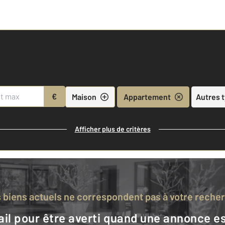
€
Maison
Appartement
Autres 
Afficher plus de critères
s biens actuels ne correspondent pas à votre reche