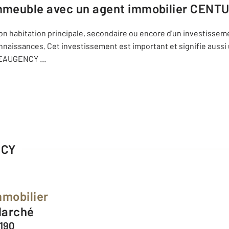
mmeuble avec un agent immobilier
CENTUR
on habitation principale, secondaire ou encore d'un investissemen
connaissances. Cet investissement est important et signifie auss
 BEAUGENCY
...
NCY
mmobilier
 Marché
190