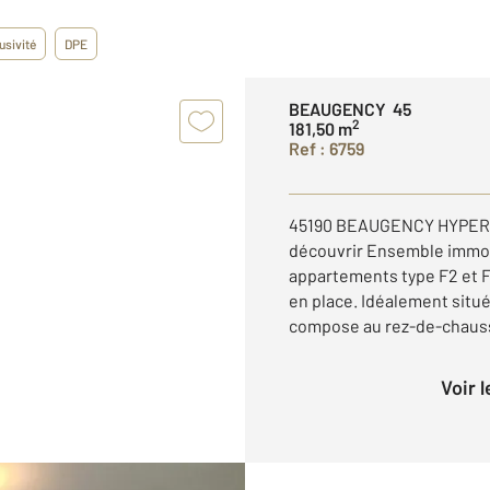
usivité
DPE
BEAUGENCY 45
2
181,50 m
Ref : 6759
45190 BEAUGENCY HYPER C
découvrir Ensemble immob
appartements type F2 et F3
en place. Idéalement situé,
compose au rez-de-chauss
Voir 