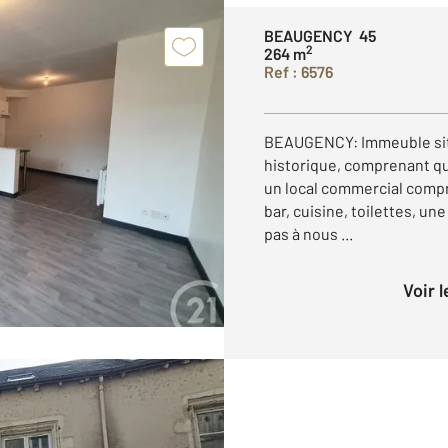
BEAUGENCY 45
2
264 m
Ref : 6576
BEAUGENCY: Immeuble situé
historique, comprenant q
un local commercial compr
bar, cuisine, toilettes, un
pas à nous ...
Voir 