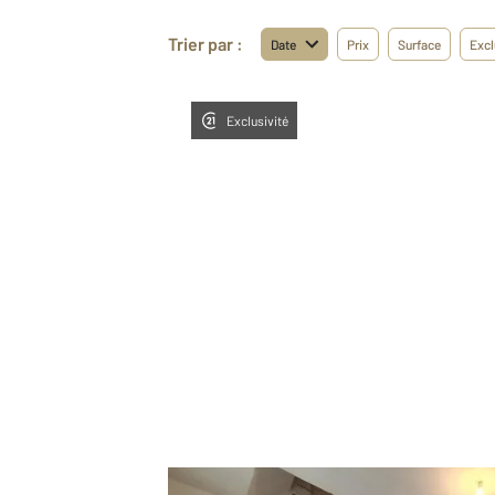
Trier par :
Date
Prix
Surface
Excl
Exclusivité