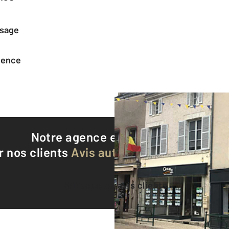
ssage
agence
Notre agence est notée
9,1/10
r nos clients
Avis authentifiés par Qualite
Voir tous les avis clients